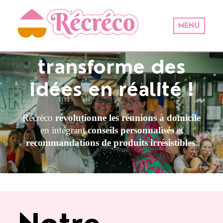
MENU
L’audace
transforme des
idées en réalité !
Récréco
révolutionne
les réunions à domicile
en intégrant
conseils personnalisés
et
recommandations
de produits irrésistibles
.