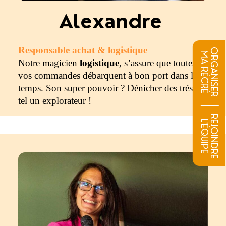
Alexandre
Responsable achat & logistique
ORGANISER
MA RÉCRÉ
Notre magicien
logistique
, s’assure que toutes
vos commandes débarquent à bon port dans les
temps. Son super pouvoir ? Dénicher des trésors
tel un explorateur !
REJOINDRE
L'ÉQUIPE